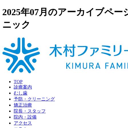
2025年07月のアーカイブ
ニック
TOP
診療案内
むし歯
予防・クリーニング
矯正治療
院長・スタッフ
院内・設備
アクセス